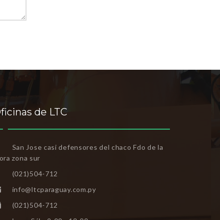
ficinas de LTC
San Jose casi defensores del chaco Fdo de la
ora zona sur
(021)504-712
info@ltcparaguay.com.py
(021)504-712