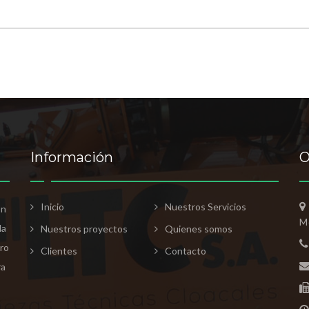
Información
O
Inicio
Nuestros Servicios
ón
M
la
Nuestros proyectos
Quienes somos
tro
Clientes
Contacto
ra